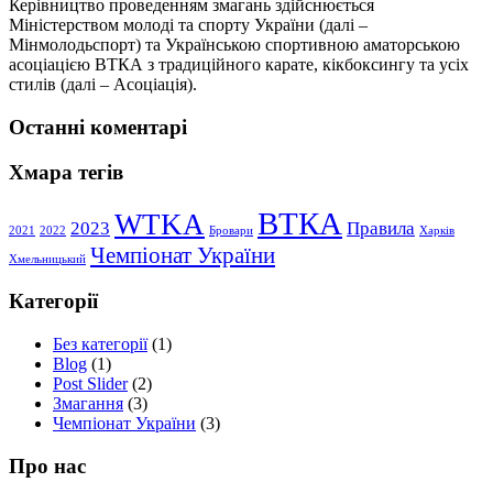
Керівництво проведенням змагань здійснюється
Міністерством молоді та спорту України (далі –
Мінмолодьспорт) та Українською спортивною аматорською
асоціацією ВТКА з традиційного карате, кікбоксингу та усіх
стилів (далі – Асоціація).
Останні коментарі
Хмара тегів
ВТКА
WTKA
2023
Правила
2021
2022
Бровари
Харків
Чемпіонат України
Хмельницький
Категорії
Без категорії
(1)
Blog
(1)
Post Slider
(2)
Змагання
(3)
Чемпіонат України
(3)
Про нас