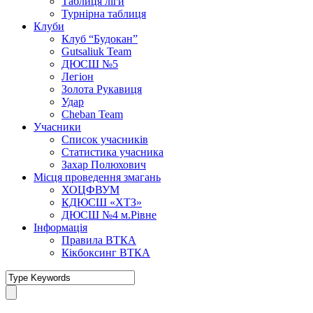
Таблиця ліги
Турнірна таблиця
Клуби
Клуб “Будокан”
Gutsaliuk Team
ДЮСШ №5
Легіон
Золота Рукавиця
Удар
Cheban Team
Учасники
Список учасників
Статистика учасника
Захар Полюхович
Місця проведення змагань
ХОЦФВУМ
КДЮСШ «ХТЗ»
ДЮСШ №4 м.Рівне
Інформація
Правила ВТКА
Кікбоксинг ВТКА