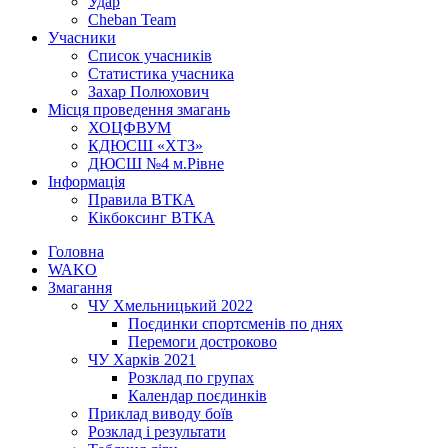
Удар
Cheban Team
Учасники
Список учасників
Статистика учасника
Захар Полюхович
Місця проведення змагань
ХОЦФВУМ
КДЮСШ «ХТЗ»
ДЮСШ №4 м.Рівне
Інформація
Правила ВТКА
Кікбоксинг ВТКА
Головна
WAKO
Змагання
ЧУ Хмельницький 2022
Поєдинки спортсменів по днях
Перемоги достроково
ЧУ Харків 2021
Розклад по групах
Календар поєдинків
Приклад виводу боїв
Розклад і результати