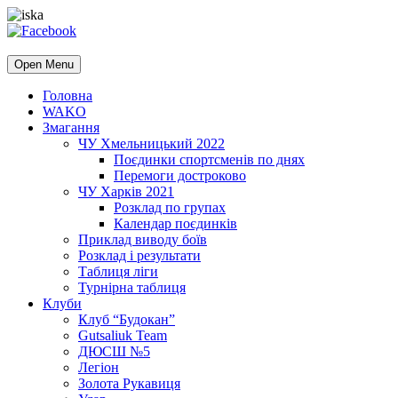
Open Menu
Головна
WAKO
Змагання
ЧУ Хмельницький 2022
Поєдинки спортсменів по днях
Перемоги достроково
ЧУ Харків 2021
Розклад по групах
Календар поєдинків
Приклад виводу боїв
Розклад і результати
Таблиця ліги
Турнірна таблиця
Клуби
Клуб “Будокан”
Gutsaliuk Team
ДЮСШ №5
Легіон
Золота Рукавиця