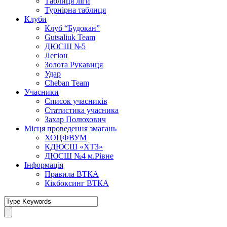
Таблиця ліги
Турнірна таблиця
Клуби
Клуб “Будокан”
Gutsaliuk Team
ДЮСШ №5
Легіон
Золота Рукавиця
Удар
Cheban Team
Учасники
Список учасників
Статистика учасника
Захар Полюхович
Місця проведення змагань
ХОЦФВУМ
КДЮСШ «ХТЗ»
ДЮСШ №4 м.Рівне
Інформація
Правила ВТКА
Кікбоксинг ВТКА