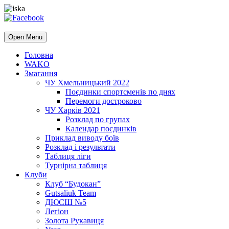
Open Menu
Головна
WAKO
Змагання
ЧУ Хмельницький 2022
Поєдинки спортсменів по днях
Перемоги достроково
ЧУ Харків 2021
Розклад по групах
Календар поєдинків
Приклад виводу боїв
Розклад і результати
Таблиця ліги
Турнірна таблиця
Клуби
Клуб “Будокан”
Gutsaliuk Team
ДЮСШ №5
Легіон
Золота Рукавиця