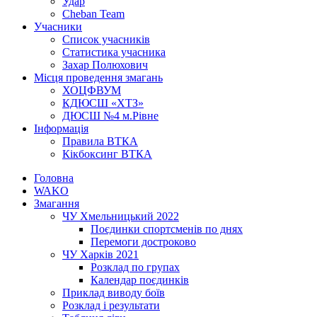
Удар
Cheban Team
Учасники
Список учасників
Статистика учасника
Захар Полюхович
Місця проведення змагань
ХОЦФВУМ
КДЮСШ «ХТЗ»
ДЮСШ №4 м.Рівне
Інформація
Правила ВТКА
Кікбоксинг ВТКА
Головна
WAKO
Змагання
ЧУ Хмельницький 2022
Поєдинки спортсменів по днях
Перемоги достроково
ЧУ Харків 2021
Розклад по групах
Календар поєдинків
Приклад виводу боїв
Розклад і результати