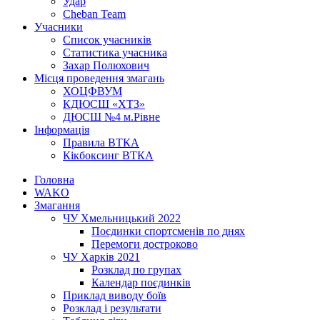
Удар
Cheban Team
Учасники
Список учасників
Статистика учасника
Захар Полюхович
Місця проведення змагань
ХОЦФВУМ
КДЮСШ «ХТЗ»
ДЮСШ №4 м.Рівне
Інформація
Правила ВТКА
Кікбоксинг ВТКА
Головна
WAKO
Змагання
ЧУ Хмельницький 2022
Поєдинки спортсменів по днях
Перемоги достроково
ЧУ Харків 2021
Розклад по групах
Календар поєдинків
Приклад виводу боїв
Розклад і результати