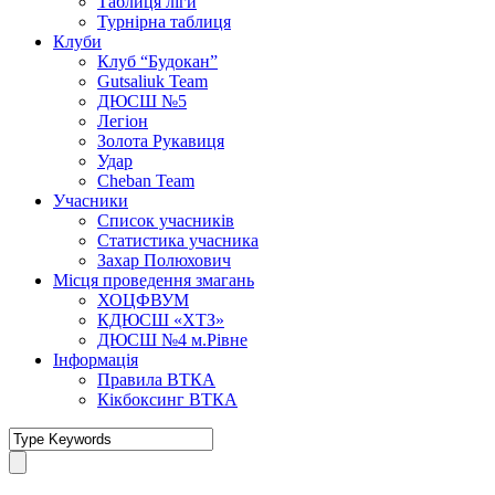
Таблиця ліги
Турнірна таблиця
Клуби
Клуб “Будокан”
Gutsaliuk Team
ДЮСШ №5
Легіон
Золота Рукавиця
Удар
Cheban Team
Учасники
Список учасників
Статистика учасника
Захар Полюхович
Місця проведення змагань
ХОЦФВУМ
КДЮСШ «ХТЗ»
ДЮСШ №4 м.Рівне
Інформація
Правила ВТКА
Кікбоксинг ВТКА