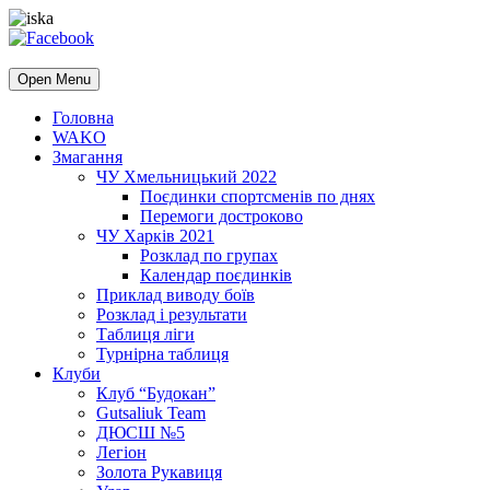
Open Menu
Головна
WAKO
Змагання
ЧУ Хмельницький 2022
Поєдинки спортсменів по днях
Перемоги достроково
ЧУ Харків 2021
Розклад по групах
Календар поєдинків
Приклад виводу боїв
Розклад і результати
Таблиця ліги
Турнірна таблиця
Клуби
Клуб “Будокан”
Gutsaliuk Team
ДЮСШ №5
Легіон
Золота Рукавиця